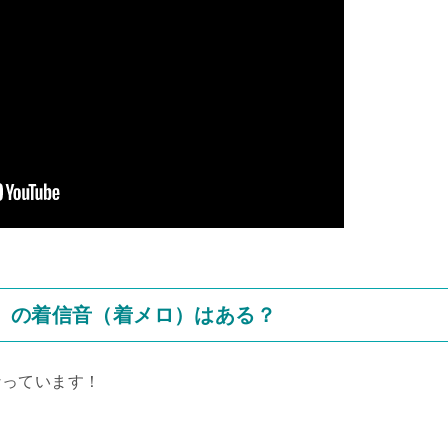
】の着信音（着メロ）はある？
なっています！