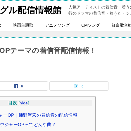
人気アーティストの着信音・着う
グル配信情報館
行のドラマの着信音・着うた・シ
歌
映画主題歌
アニメソング
CMソング
紅白歌合
OPテーマの着信音配信情報！
0
0
目次
[
hide
]
ャーOP｜幡野智宏の着信音の配信情報
ウジャーOPってどんな曲？