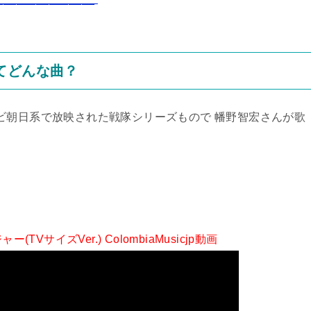
てどんな曲？
でテレビ朝日系で放映された戦隊シリーズもので 幡野智宏さんが歌
TVサイズVer.) ColombiaMusicjp動画