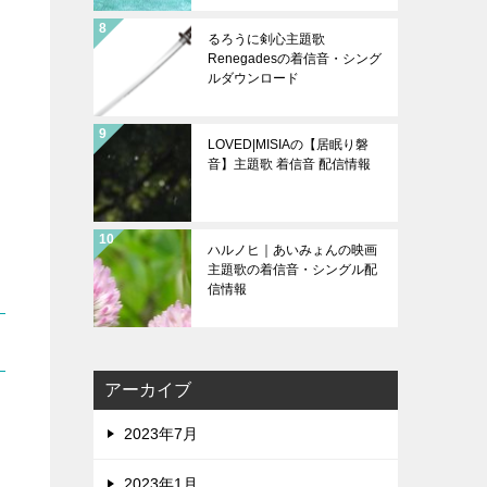
るろうに剣心主題歌
Renegadesの着信音・シング
ルダウンロード
LOVED|MISIAの【居眠り磐
音】主題歌 着信音 配信情報
ハルノヒ｜あいみょんの映画
主題歌の着信音・シングル配
信情報
アーカイブ
2023年7月
2023年1月