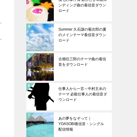
ンディング曲の着信音ダウン
ロード
Summer 久石譲の菊次郎の夏
のメインテーマ着信音ダウン
ロード
古畑任三郎のテーマ曲の着信
音をダウンロード
仕事人から一言～中村主水の
テーマ 必殺仕事人の着信音ダ
ウンロード
あの夢をなぞって｜
YOASOBI着信音・シングル
配信情報