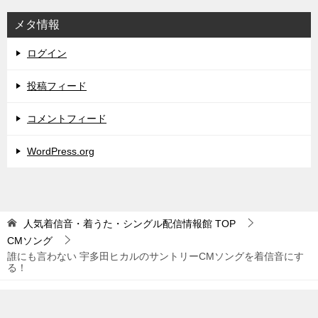
メタ情報
ログイン
投稿フィード
コメントフィード
WordPress.org
人気着信音・着うた・シングル配信情報館
TOP
CMソング
誰にも言わない 宇多田ヒカルのサントリーCMソングを着信音にす
る！
© 2026 人気着信音・着うた・シングル配信情報館