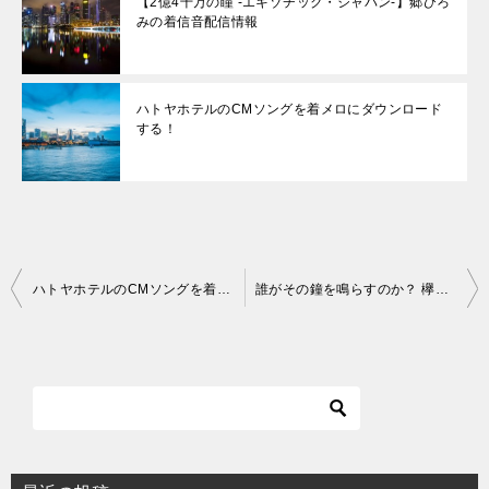
【2億4千万の瞳 -エキゾチック・ジャパン-】郷ひろ
みの着信音配信情報
ハトヤホテルのCMソングを着メロにダウンロード
する！
投
ハトヤホテルのCMソングを着メロにダウンロードする！
誰がその鐘を鳴らすのか？ 欅坂46の着メロをダウンロード！
稿
ナ
ビ
ゲ
ー