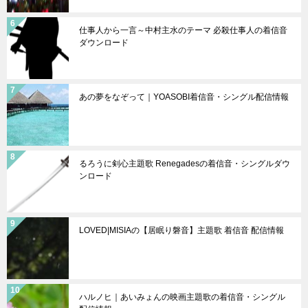
仕事人から一言～中村主水のテーマ 必殺仕事人の着信音
ダウンロード
あの夢をなぞって｜YOASOBI着信音・シングル配信情報
るろうに剣心主題歌 Renegadesの着信音・シングルダウ
ンロード
LOVED|MISIAの【居眠り磐音】主題歌 着信音 配信情報
ハルノヒ｜あいみょんの映画主題歌の着信音・シングル