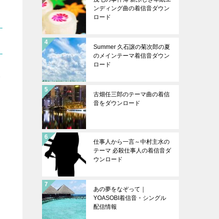
ンディング曲の着信音ダウン
ロード
Summer 久石譲の菊次郎の夏
のメインテーマ着信音ダウン
ロード
入
古畑任三郎のテーマ曲の着信
音をダウンロード
仕事人から一言～中村主水の
テーマ 必殺仕事人の着信音ダ
ウンロード
あの夢をなぞって｜
YOASOBI着信音・シングル
配信情報