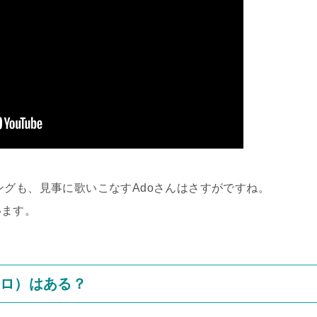
ングも、見事に歌いこなすAdoさんはさすがですね。
います。
メロ）はある？