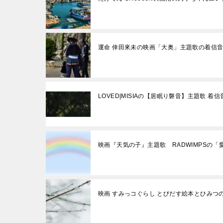
運命 倖田來未の映画「大奥」主題歌の着信
LOVED|MISIAの【居眠り磐音】主題歌 着信
映画『天気の子』主題歌 RADWIMPSの
映画 すみっコぐらし とびだす絵本とひみ