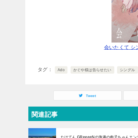
会いたくて 
タグ
Ado
かぐや様は告らせたい
シングル
Tweet
関連記事
たけてん GReeeeNの漁港の肉子ちゃん