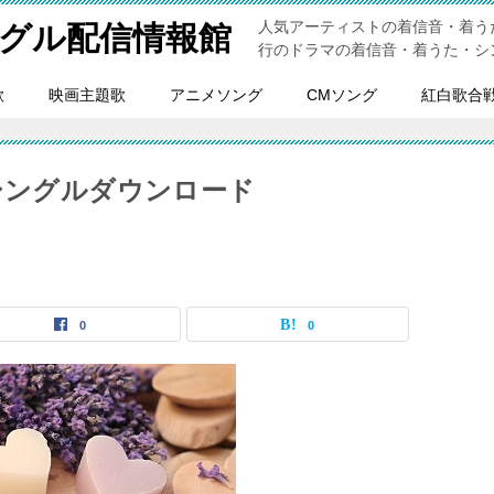
人気アーティストの着信音・着う
グル配信情報館
行のドラマの着信音・着うた・シ
歌
映画主題歌
アニメソング
CMソング
紅白歌合
シングルダウンロード
0
0