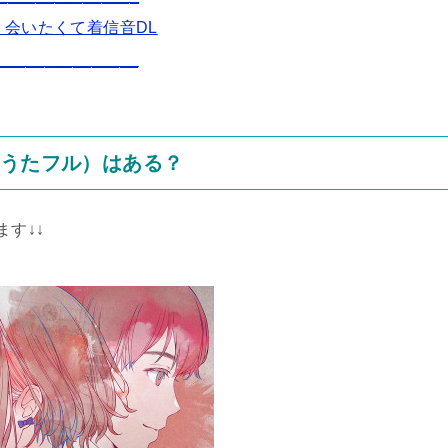
o 会いたくて着信音DL
_______________
着うたフル）はある？
す↓↓