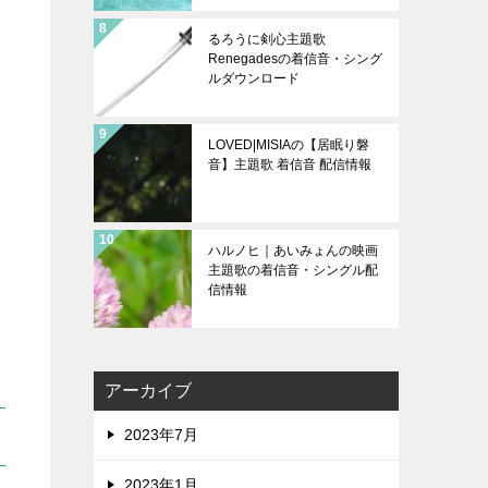
るろうに剣心主題歌
Renegadesの着信音・シング
ルダウンロード
LOVED|MISIAの【居眠り磐
音】主題歌 着信音 配信情報
ハルノヒ｜あいみょんの映画
主題歌の着信音・シングル配
信情報
アーカイブ
2023年7月
2023年1月