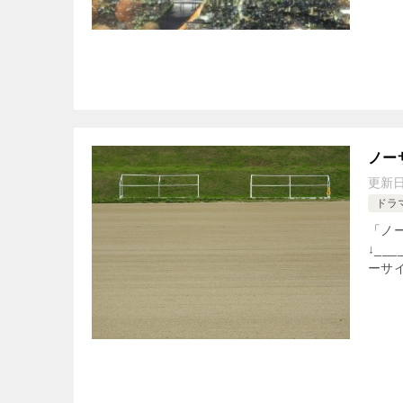
ノー
更新
ドラ
「ノ
↓___
ーサ