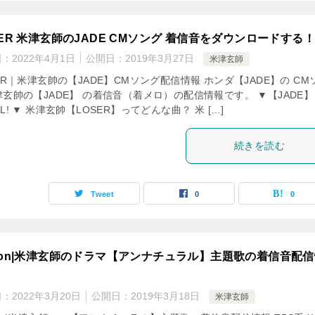
SER 米津玄師のJADE CMソング 着信音をダウンロードする！
日：
2022年4月1日
公開日：
2019年3月27日
米津玄師
ER｜米津玄帥の【JADE】CMソング配信情報 ホンダ【JADE】の CM
玄帥の【JADE】 の着信音（着メロ）の配信情報です。 ▼【JADE】
L! ▼ 米津玄帥【LOSER】ってどんな曲？ 米 […]
続きを読む
Tweet
0
0
mon|米津玄師のドラマ【アンナチュラル】主題歌の着信音配信
日：
2022年3月20日
公開日：
2019年3月18日
米津玄師