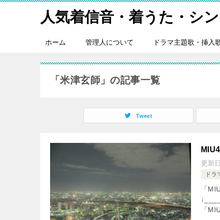
人気着信音・着うた・シン
ホーム
管理人について
ドラマ主題歌・挿入
「米津玄師」の記事一覧
Tweet
MI
更新
ドラ
「M
↓___
「MI