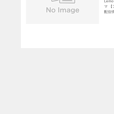
Lem
マ 
配信情