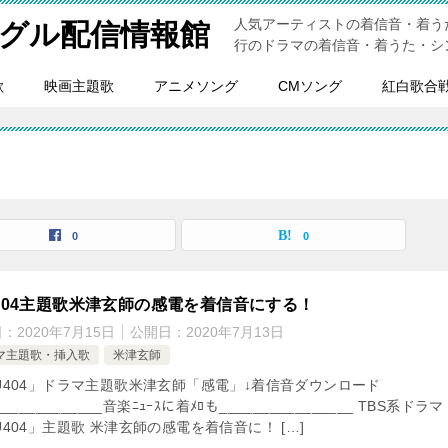
人気アーティストの着信音・着う
グル配信情報館
行のドラマの着信音・着うた・シ
歌
映画主題歌
アニメソング
CMソング
紅白歌合
0
0
U404主題歌米津玄師の感電を着信音にする！
日：
2020年7月15日
公開日：
2020年7月13日
マ主題歌・挿入歌
米津玄師
IU404」ドラマ主題歌米津玄師「感電」↓着信音ダウンロード
_____________音楽ﾆｭｰｽに着ﾒﾛも________________ TBS系ドラマ
U404」主題歌 米津玄師の感電を着信音に！ […]