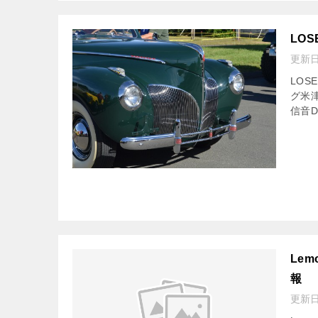
LO
更新
LOS
グ米津
信音D
Le
報
更新