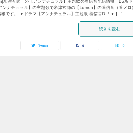
on|米津玄師 の【アンナチュラル】主題歌の着信音配信情報 TBS系
【アンナチュラル】の主題歌で米津玄師の【Lemon】の着信音（着メロ
報です。 ▼ドラマ【アンナチュラル】主題歌 着信音DL! ▼ […]
続きを読む
Tweet
0
0