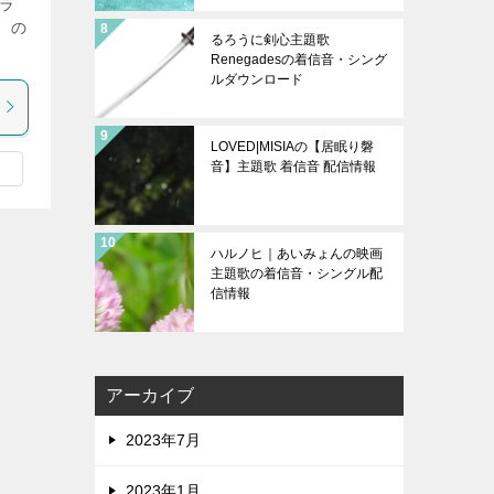
ドラ
）の
るろうに剣心主題歌
Renegadesの着信音・シング
ルダウンロード
LOVED|MISIAの【居眠り磐
音】主題歌 着信音 配信情報
ハルノヒ｜あいみょんの映画
主題歌の着信音・シングル配
信情報
アーカイブ
2023年7月
2023年1月