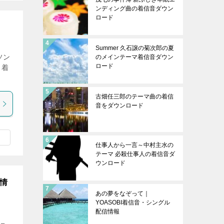
ンディング曲の着信音ダウン
ロード
Summer 久石譲の菊次郎の夏
ソン
のメインテーマ着信音ダウン
ロード
 着
古畑任三郎のテーマ曲の着信
音をダウンロード
仕事人から一言～中村主水の
テーマ 必殺仕事人の着信音ダ
ウンロード
情
あの夢をなぞって｜
YOASOBI着信音・シングル
配信情報