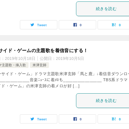
続きを読む
Tweet
0
0
サイド・ゲームの主題歌を着信音にする！
日：
2019年10月18日
公開日：
2019年10月5日
マ主題歌・挿入歌
米津玄師
ーサイド・ゲーム」ドラマ主題歌米津玄師「馬と鹿」↓着信音ダウンロ
_____________音楽ﾆｭｰｽに着ﾒﾛも________________ TBS系ドラ
イド・ゲーム」の米津玄師の着メロが好 […]
続きを読む
Tweet
0
0