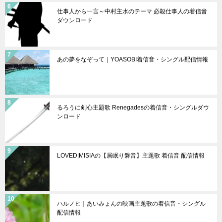
仕事人から一言～中村主水のテーマ 必殺仕事人の着信音
ダウンロード
あの夢をなぞって｜YOASOBI着信音・シングル配信情報
るろうに剣心主題歌 Renegadesの着信音・シングルダウ
ンロード
LOVED|MISIAの【居眠り磐音】主題歌 着信音 配信情報
ハルノヒ｜あいみょんの映画主題歌の着信音・シングル
配信情報