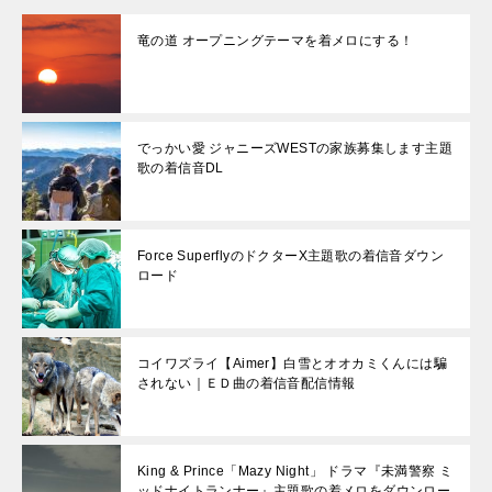
竜の道 オープニングテーマを着メロにする！
でっかい愛 ジャニーズWESTの家族募集します主題
歌の着信音DL
Force SuperflyのドクターX主題歌の着信音ダウン
ロード
コイワズライ【Aimer】白雪とオオカミくんには騙
されない｜ＥＤ曲の着信音配信情報
King & Prince「Mazy Night」 ドラマ『未満警察 ミ
ッドナイトランナー』主題歌の着メロをダウンロー