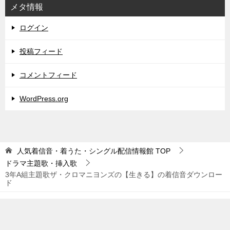
メタ情報
ログイン
投稿フィード
コメントフィード
WordPress.org
人気着信音・着うた・シングル配信情報館
TOP
ドラマ主題歌・挿入歌
3年A組主題歌ザ・クロマニヨンズの【生きる】の着信音ダウンロー
ド
© 2026 人気着信音・着うた・シングル配信情報館
TOPへ
シェア