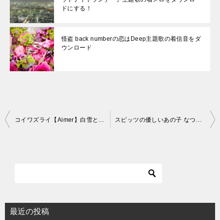
ドにする！
怪盗 back numberの恋はDeep主題歌の着信音をダ
ウンロード
投
コイワズライ【Aimer】白雪とオオカミくんには騙されない｜ＥＤ曲の着信音配信情報
スピッツの優しいあの子 なつぞら主題歌の着信音ダウンロード
稿
ナ
ビ
ゲ
ー
シ
最近の投稿