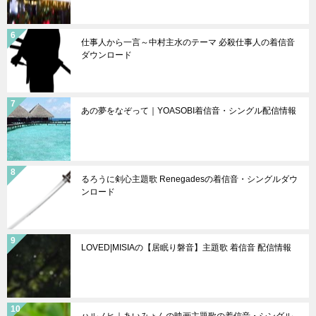
仕事人から一言～中村主水のテーマ 必殺仕事人の着信音
ダウンロード
あの夢をなぞって｜YOASOBI着信音・シングル配信情報
るろうに剣心主題歌 Renegadesの着信音・シングルダウ
ンロード
LOVED|MISIAの【居眠り磐音】主題歌 着信音 配信情報