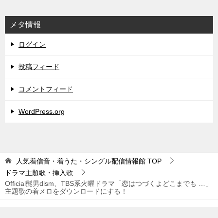
メタ情報
ログイン
投稿フィード
コメントフィード
WordPress.org
人気着信音・着うた・シングル配信情報館
TOP
ドラマ主題歌・挿入歌
Official髭男dism、TBS系火曜ドラマ「恋はつづくよどこまでも …」
主題歌の着メロをダウンロードにする！